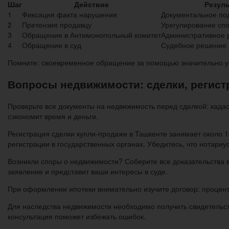
Шаг
Действие
Резуль
1
Фиксация факта нарушения
Документальное по
2
Претензия продавцу
Урегулирование спо
3
Обращение в Антимонопольный комитет
Административное 
4
Обращение в суд
Судебное решение
Помните: своевременное обращение за помощью значительно ув
Вопросы недвижимости: сделки, регист
Проверьте все документы на недвижимость перед сделкой: када
сэкономит время и деньги.
Регистрация сделки купли-продажи в Ташкенте занимает около 
регистрации в государственных органах. Убедитесь, что нотариу
Возникли споры о недвижимости? Соберите все доказательства в
заявление и представит ваши интересы в суде.
При оформлении ипотеки внимательно изучите договор: процентн
Для наследства недвижимости необходимо получить свидетельст
консультация поможет избежать ошибок.