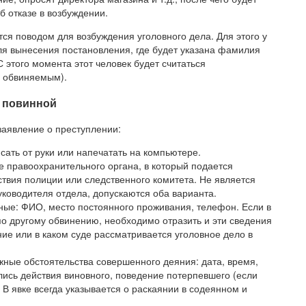
б отказе в возбуждении.
тся поводом для возбуждения уголовного дела. Для этого у
для вынесения постановления, где будет указана фамилия
С этого момента этот человек будет считаться
– обвиняемым).
с повинной
 заявление о преступлении:
сать от руки или напечатать на компьютере.
 правоохранительного органа, в который подается
ствия полиции или следственного комитета. Не является
ководителя отдела, допускаются оба варианта.
ные: ФИО, место постоянного проживания, телефон. Если в
о другому обвинению, необходимо отразить и эти сведения
ие или в каком суде рассматривается уголовное дело в
ажные обстоятельства совершенного деяния: дата, время,
лись действия виновного, поведение потерпевшего (если
 В явке всегда указывается о раскаянии в содеянном и