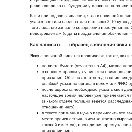
решен вопрос о возбуждении уголовного дела или о
Как и при подаче заявления, явка с повинной являе
участкового или следователя есть срок 3-10 суток 
того лица, кто заявил о совершении преступления. 
подозреваемым (с даты предъявления обвинения 
Как написать — образец заявления явки 
Явка с повинной пишется практически так же, как и
на листе бумаге (желательно А4), можно напи
в верхнем правом углу пишется наименование
признание. Обычно это отдел дознания, след
ошибкой указание органа в целом или ФИО ру
после адресата необходимо указать свои дан
настоящее время человек уже привлекается п
(в каком отделе полиции ведется расследован
отношении него).
в тексте признания нужно перечислить все в
место происшествия, в чем конкретно вырази
таковой имеется), последствия преступления.
признании вины.