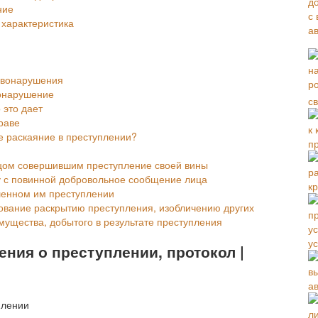
ние
 характеристика
авонарушения
вонарушение
с
 это дает
раве
е раскаяние в преступлении?
п
ицом совершившим преступление своей вины
у с повинной добровольное сообщение лица
к
шенном им преступлении
вование раскрытию преступления, изобличению других
мущества, добытого в результате преступления
у
ения о преступлении, протокол |
а