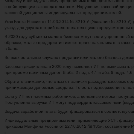
Каждому индивидуальному предпринимателю, деятельность которо
с действующим законодательством. Нарушения кассовой дисци
кассовой дисциплины индивидуальных предпринимателей.
Указ Банка России от 11.03.2014 № 3210-У (Указание № 3210-У
указу, для двух категорий налогоплательщиков предусмотрены 
В 2020 году субъекты малого бизнеса могут вести упрощенный ка
образом, малые предприятия имеют право накапливать в кассе с
в банк.
Во всех остальных случаях представители малого бизнеса долж
Кассовая дисциплина в 2020 году позволяет ИП не выписывать 
при приеме наличных денег. В абз. 2 подп. 4.1 и абз. 9 подп. 4.
Обратите внимание, что отказ от выписки расходно-кассовых ор
принимающих денежные средства. То есть подтверждения о полу
Если у ИП нет наемных работников, а денежные потоки поступа
Поступление выручки ИП могут подтвердить кассовые чеки (выдан
Выдача заработной платы будет фиксироваться в соответствую
Индивидуальные предприниматели, применяющие УСН, фиксируют 
приказом Минфина России от 22.10.2012 № 135н, составление 