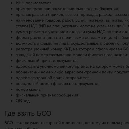
ИНН пользователя;
применяемая при расчете система налогообложения;
признак расчета (приход, возврат прихода, расход, возврат
наименование товаров, работ, услуг, платежа, выплаты, их
ставки НДС (ИП на спецрежимах могут не указывать до 01.
сумма расчета с указанием ставок и сумм НДС по этим ста
форма расчета (оплата наличными деньгами и (или) в без
должность и фамилия лица, осуществившего расчет с пок
регистрационный номер ККТ, на котором сформирован БС
заводской номер экземпляра модели фискального накопит
фискальный признак документа;
адрес сайта уполномоченного органа, на котором может б
абонентский номер либо адрес электронной почты покупат
адрес электронной почты отправителя;
порядковый номер фискального документа;
номер смены;
фискальный признак сообщения;
QR-код.
Где взять БСО
БСО – это документы строгой отчетности, поэтому их нельзя рас
двумя способами: