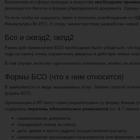
Компаниям из сферы культуры и искусства
необходимо примен
реализуются билеты в форме утвержденного документа. Однако 
То есть чтобы не нарушить закон и получить освобождение от Н
Минкультуры № 257). К слову, министерством разработан новый
Бсо и оквэд2, окпд2
Ранее для применения БСО необходимо было убедиться, что код
года на смену этому справочнику введены в действие новые кл
В том случае, если нет однозначного понимания, можно ли испо
Формы БСО (что к ним относится)
В зависимости от вида оказываемых услуг, бланки строгой отчетн
формы БСО.
Организации и ИП могут сами разрабатывать ту форму бланка стр
содержать
перечень обязательных реквизитов
(ст. 4.7 закона
наименование документа;
порядковый номер за смену;
дата, время и место (адрес) осуществления расчета;
наименование организации-пользователя или фамилия, им