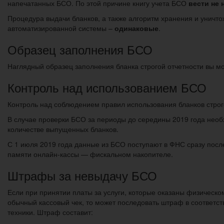
напечатанных БСО. По этой причине книгу учета БСО
вести не 
Процедура выдачи бланков, а также алгоритм хранения и уничт
автоматизированной системы –
одинаковые
.
Образец заполнения БСО
Наглядный образец заполнения бланка строгой отчетности вы мо
Контроль над использованием БСО
Контроль над соблюдением правил использования бланков стро
В случае проверки БСО за периоды до середины 2019 года необ
количестве выпущенных бланков.
С 1 июля 2019 года данные из БСО поступают в ФНС сразу пос
памяти онлайн-кассы — фискальном накопителе.
Штрафы за невыдачу БСО
Если при принятии платы за услуги, которые оказаны физическо
обычный кассовый чек, то может последовать штраф в соответств
техники. Штраф составит: