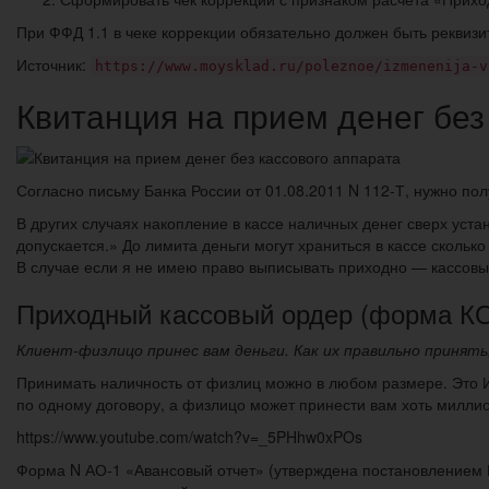
При ФФД 1.1 в чеке коррекции обязательно должен быть реквизи
Источник:
https://www.moysklad.ru/poleznoe/izmenenija-v
Квитанция на прием денег без
Согласно письму Банка России от 01.08.2011 N 112-Т, нужно пол
В других случаях накопление в кассе наличных денег сверх ус
допускается.» До лимита деньги могут храниться в кассе сколько
В случае если я не имею право выписывать приходно — кассовы
Приходный кассовый ордер (форма КО-
Клиент-физлицо принес вам деньги. Как их правильно принят
Принимать наличность от физлиц можно в любом размере. Это И
по одному договору, а физлицо может принести вам хоть миллио
https://www.youtube.com/watch?v=_5PHhw0xPOs
Форма N АО-1 «Авансовый отчет» (утверждена постановлением Го