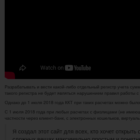
Разрабатывать и вести какой-либо отдельный регистр учета сум
такого регистра не будет являться нарушением правил работы с
Однако до 1 июля 2018 года ККТ при таких расчетах можно было 
С 1 июля 2018 года при любых расчетах с физлицами (не имеющ
частности через клиент-банк, с электронных кошельков, виртуаль
Я создал этот сайт для всех, кто хочет открыть 
сложных вещах максимально простым и понятн