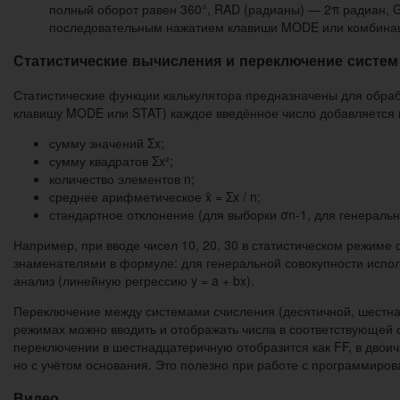
полный оборот равен 360°, RAD (радианы) — 2π радиан,
последовательным нажатием клавиши MODE или комбинаци
Статистические вычисления и переключение систем
Статистические функции калькулятора предназначены для обраб
клавишу MODE или STAT) каждое введённое число добавляется в
сумму значений Σx;
сумму квадратов Σx²;
количество элементов n;
среднее арифметическое x̄ = Σx / n;
стандартное отклонение (для выборки σn-1, для генеральн
Например, при вводе чисел 10, 20, 30 в статистическом режиме
знаменателями в формуле: для генеральной совокупности испол
анализ (линейную регрессию y = a + bx).
Переключение между системами счисления (десятичной, шестна
режимах можно вводить и отображать числа в соответствующей 
переключении в шестнадцатеричную отобразится как FF, в двои
но с учётом основания. Это полезно при работе с программиро
Видео