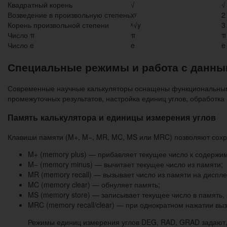
Квадратный корень
√
√
Возведение в произвольную степень
xʸ
2
Корень произвольной степени
ˣ√y
3
Число π
π
π
Число e
e
e
Специальные режимы и работа с данн
Современные научные калькуляторы оснащены функциональными
промежуточных результатов, настройка единиц углов, обработка
Память калькулятора и единицы измерения углов
Клавиши памяти (M+, M−, MR, MC, MS или MRC) позволяют сохра
M+ (memory plus) — прибавляет текущее число к содержи
M− (memory minus) — вычитает текущее число из памяти;
MR (memory recall) — вызывает число из памяти на диспле
MC (memory clear) — обнуляет память;
MS (memory store) — записывает текущее число в память
MRC (memory recall/clear) — при однократном нажатии вы
Режимы единиц измерения углов DEG, RAD, GRAD задают, 