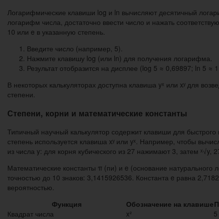
Логарифмические клавиши log и ln вычисляют десятичный логар
логарифм числа, достаточно ввести число и нажать соответству
10 или e в указанную степень.
Введите число (например, 5).
Нажмите клавишу log (или ln) для получения логарифма.
Результат отобразится на дисплее (log 5 ≈ 0,69897; ln 5 ≈ 1
В некоторых калькуляторах доступна клавиша yˣ или xʸ для возв
степени.
Степени, корни и математические константы
Типичный научный калькулятор содержит клавиши для быстрого воз
степень используется клавиша xʸ или yˣ. Например, чтобы вычисл
из числа y: для корня кубического из 27 нажимают 3, затем ˣ√y, 2
Математические константы π (пи) и e (основание натурального
точностью до 10 знаков: 3,1415926536. Константа e равна 2,71
вероятностью.
Функция
Обозначение на клавише
П
Квадрат числа
x²
5